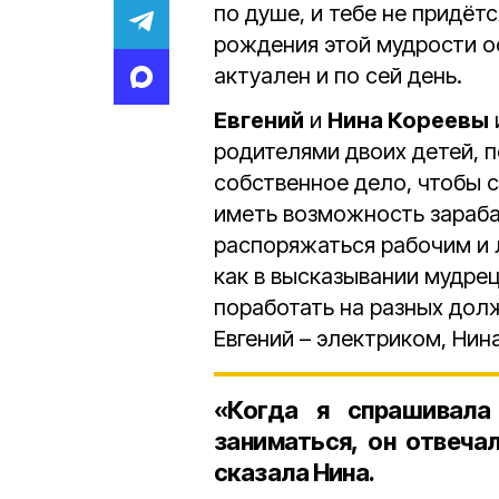
по душе, и тебе не придёт
рождения этой мудрости о
актуален и по сей день.
Евгений
и
Нина Кореевы
родителями двоих детей, 
собственное дело, чтобы 
иметь возможность зараба
распоряжаться рабочим и л
как в высказывании мудрец
поработать на разных долж
Евгений – электриком, Нин
«Когда я спрашивал
заниматься, он отвеча
сказала Нина.