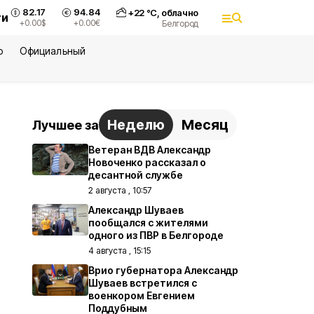
82.17
94.84
+
22
°С,
облачно
ти
+0.00
$
+0.00
€
Белгород
ю
Официальный
Неделю
Месяц
Лучшее за
Ветеран ВДВ Александр
Новоченко рассказал о
десантной службе
2 августа , 10:57
Александр Шуваев
пообщался с жителями
одного из ПВР в Белгороде
4 августа , 15:15
Врио губернатора Александр
Шуваев встретился с
военкором Евгением
Поддубным