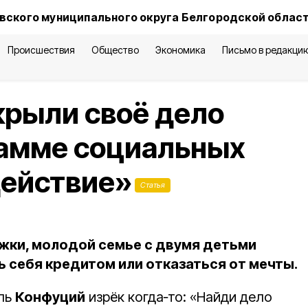
вского муниципального округа Белгородской облас
Происшествия
Общество
Экономика
Письмо в редакци
крыли своё дело
рамме социальных
действие»
Статья
жки, молодой семье с двумя детьми
 себя кредитом или отказаться от мечты.
ль
Конфуций
изрёк когда‑то: «Найди дело