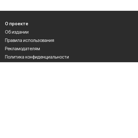
О проекте
Об издании
Правила использования
Рекламодателям
Политика конфиденциальности
Разделы
80 лет Победы
Новости
Статьи
Культура
Происшествия
Общество
Экономика