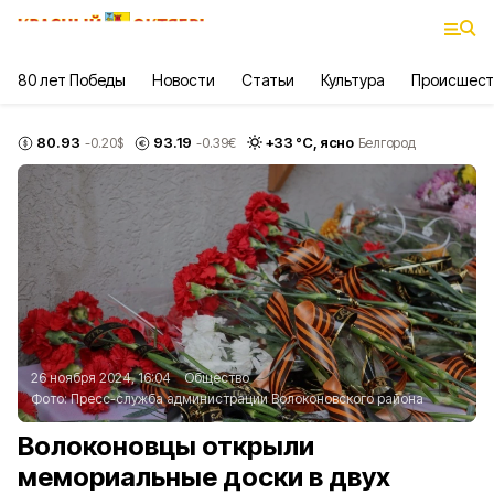
80 лет Победы
Новости
Статьи
Культура
Происшест
80.93
93.19
+
33
°С,
ясно
-0.20
$
-0.39
€
Белгород
26 ноября 2024, 16:04
Общество
Фото:
Пресс-служба администрации Волоконовского района
Волоконовцы открыли
мемориальные доски в двух