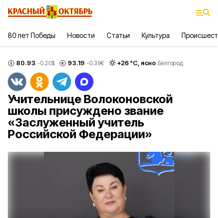
80 лет Победы
Новости
Статьи
Культура
Происшест
80.93
93.19
+
26
°С,
ясно
-0.20
$
-0.39
€
Белгород
Учительнице Волоконовской
школы присуждено звание
«Заслуженный учитель
Российской Федерации»