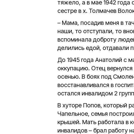
тяжело, а в мае 1942 года
сестре в х. Толмачев Воло
– Мама, посадив меня в тач
наши, то отступали, то вн
вспоминала доброту людей,
делились едой, отдавали 
До 1945 года Анатолий с 
оккупацию. Отец вернулся 
осенью. В боях под Смоле
восстанавливался в госпит
остался инвалидом 2 групп
В хуторе Попов, который р
Чапельное, семья построи
крышей. Мать работала в к
инвалидов – брал работу н