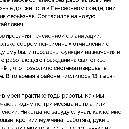
рые также остались без работы. Всем им
зные должности в Пенсионном фонде, они
ия серьёзная. Согласился на новую
хайлович.
мирования пенсионной организации.
олько сбором пенсионных отчислений с
оду ему были переданы функции назначения и
го работающего гражданина был открыт
чёт, что позволило систематизировать
е. В то время в районе числилось 13 тысяч
 в моей практике годы работы. Как мы
знаю. Людям по три месяца не платили
енсии. Никогда не забуду случай, как ко мне
вый, крепкий мужчина, работяга, руки в
ды ты див мои гроши?! Я еду до внучки на