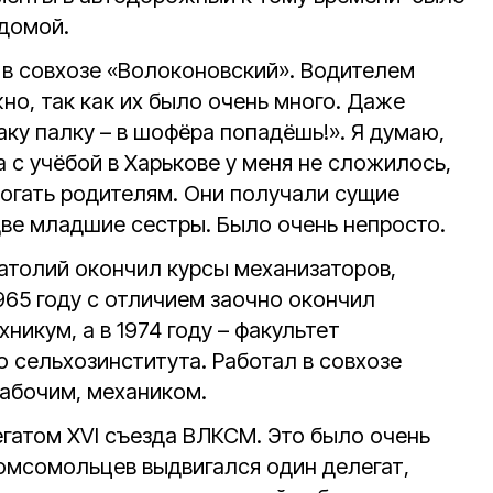
 домой.
 в совхозе «Волоконовский». Водителем
о, так как их было очень много. Даже
аку палку – в шофёра попадёшь!». Я думаю,
а с учёбой в Харькове у меня не сложилось,
могать родителям. Они получали сущие
две младшие сестры. Было очень непросто.
атолий окончил курсы механизаторов,
965 году с отличием заочно окончил
никум, а в 1974 году – факультет
 сельхозинститута. Работал в совхозе
абочим, механиком.
егатом XVI съезда ВЛКСМ. Это было очень
комсомольцев выдвигался один делегат,