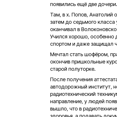
появились ещё две дочери
Там, в х. Попов, Анатоли
затем до седьмого класса 
оканчивал в Волоконовской
Учился хорошо, особенно 
спортом и даже защищал ч
Мечтал стать шофёром, пра
окончив пришкольные курс
старой полуторке.
После получения аттестата
автодорожный институт, н
радиотехнический техникум
направление, у людей поя
вышло, что в радиотехнич
здоровья, а подавать док