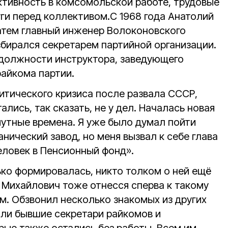
активность в комсомольской работе, трудовые
уги перед коллективом.С 1968 года Анатолий
затем главный инженер Волоконовского
збирался секретарем партийной организации.
л должности инструктора, заведующего
айкома партии.
олитического кризиса после развала СССР,
ались, так сказать, не у дел. Началась новая
мутные времена. Я уже было думал пойти
нический завод, но меня вызвал к себе глава
еловек в Пенсионный фонд».
ько формировалась, никто толком о ней ещё
й Михайлович тоже отнесся сперва к такому
. Обзвонил несколько знакомых из других
ыли бывшие секретари райкомов и