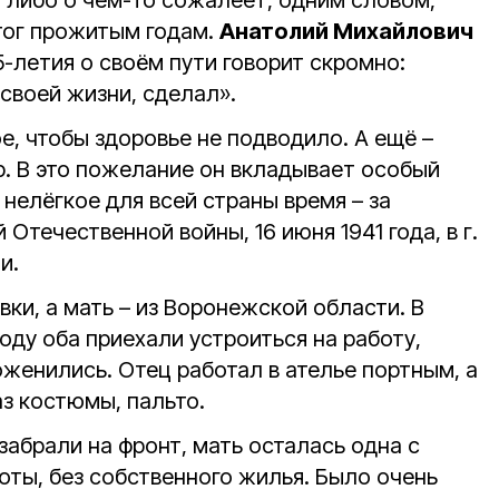
, либо о чем-то сожалеет, одним словом,
тог прожитым годам.
Анатолий Михайлович
-летия о своём пути говорит скромно:
 своей жизни, сделал».
ое, чтобы здоровье не подводило. А ещё –
р. В это пожелание он вкладывает особый
 нелёгкое для всей страны время – за
Отечественной войны, 16 июня 1941 года, в г.
и.
ки, а мать – из Воронежской области. В
оду оба приехали устроиться на работу,
женились. Отец работал в ателье портным, а
аз костюмы, пальто.
забрали на фронт, мать осталась одна с
боты, без собственного жилья. Было очень