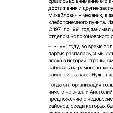
брались во внимание его 
достижения и другие засл
Михайлович – механик, a 
хлебоприемного пункта. И
С 1971 по 1991 год занима
отделом Волоконовского р
– В 1991 году, во время п
партия распалась, и мы ост
эпоха в истории страны, с
работать на ремонтно-меха
района и сказал: «Нужен ч
Тогда эта организация тол
ничего не знал, и Анатоли
предложению с недоверием
районов, среди которых б