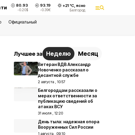
80.93
93.19
+
21
°С,
ясно
сти
-0.20
$
-0.39
€
Белгород
ю
Официальный
Неделю
Месяц
Лучшее за
Ветеран ВДВ Александр
Новоченко рассказал о
десантной службе
2 августа , 10:57
Белгородцам рассказали о
мерах ответственности за
публикацию сведений об
атаках ВСУ
31 июля , 12:20
День тыла: надежная опора
Вооруженных Сил России
1 августа , 09:10