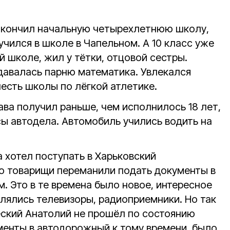
.
й окончил начальную четырехлетнюю школу,
учился в школе в Чапельном. А 10 класс уже
 школе, жил у тётки, отцовой сестры.
давалась парню математика. Увлекался
есть школы по лёгкой атлетике.
ва получил раньше, чем исполнилось 18 лет,
ы автодела. Автомобиль учились водить на
 хотел поступать в Харьковский
о товарищи переманили подать документы в
. Это в те времена было новое, интересное
влялись телевизоры, радиоприемники. Но так
еский Анатолий не прошёл по состоянию
ументы в автодорожный к тому времени было