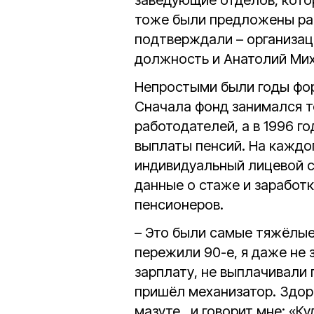
заведующие отделов, кото
тоже были предложены ра
подтверждали – организац
должность и Анатолий Ми
Непростыми были годы фор
Сначала фонд занимался т
работодателей, а в 1996 г
выплаты пенсий. На каждо
индивидуальный лицевой с
данные о стаже и заработк
пенсионеров.
– Это были самые тяжёлые
пережили 90-е, я даже не 
зарплату, не выплачивали п
пришёл механизатор. Здоро
мазуте, и говорит мне: «Ку