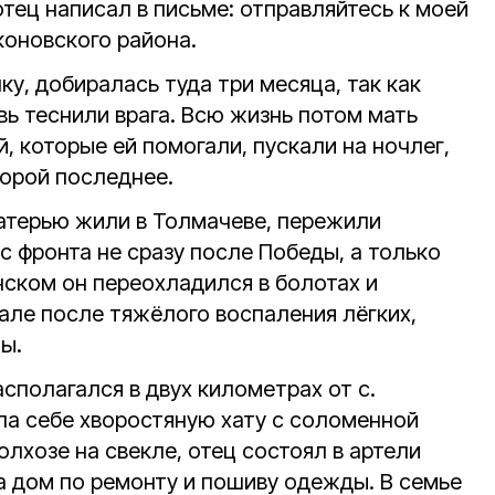
 отец написал в письме: отправляйтесь к моей
коновского района.
ку, добиралась туда три месяца, так как
овь теснили врага. Всю жизнь потом мать
 которые ей помогали, пускали на ночлег,
порой последнее.
матерью жили в Толмачеве, пережили
с фронта не сразу после Победы, а только
нском он переохладился в болотах и
але после тяжёлого воспаления лёгких,
ы.
асполагался в двух километрах от с.
ла себе хворостяную хату с соломенной
олхозе на свекле, отец состоял в артели
а дом по ремонту и пошиву одежды. В семье