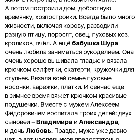
А потом построили дом, добротную
времянку, хозпостройки. Всегда было много
живности, включая корову, разводили
разную птицу, поросят, овец, пуховых коз,
кроликов, пчёл. А ещё
бабушка Шура
очень любила заниматься рукоделием. Она
очень хорошо вышивала гладью и вязала
крючком салфетки, скатерти, кружочки для
стульев. Вязала всей семье пуховые
носочки, варежки, платки. И сейчас ещё
в зимнее время вяжет крючком красивые
подушечки. Вместе с мужем Алексеем
Фёдоровичем воспитала троих детей: двух
сыновей –
Владимира
и
Александра
,
и дочь
Любовь
. Правда, мужа уже давно
нет, а вот наследников предостаточно.