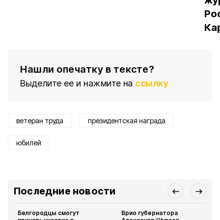
жу
Ро
Ка
Нашли опечатку в тексте?
Выделите ее и нажмите на
ссылку
ветеран труда
президентская награда
юбилей
Последние новости
Белгородцы смогут
Врио губернатора