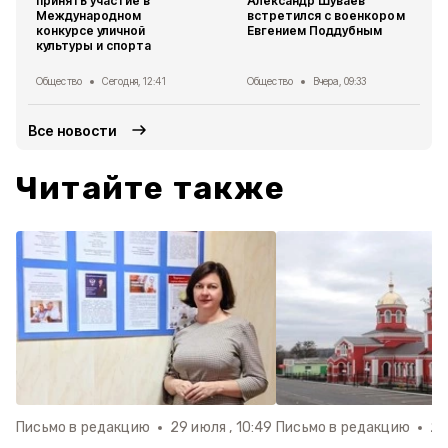
принять участие в
Александр Шуваев
Международном
встретился с военкором
конкурсе уличной
Евгением Поддубным
культуры и спорта
Общество
Сегодня, 12:41
Общество
Вчера, 09:33
Все новости
Читайте также
Письмо в редакцию
29 июля , 10:49
Письмо в редакцию
28