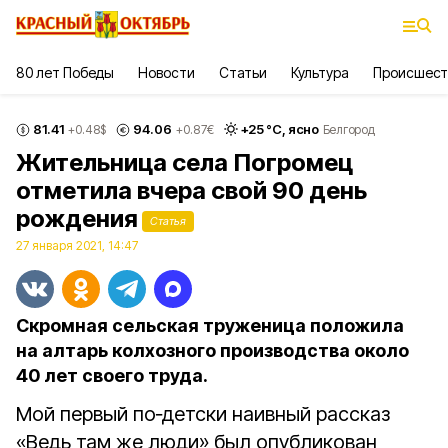
80 лет Победы
Новости
Статьи
Культура
Происшест
81.41
94.06
+
25
°С,
ясно
+0.48
$
+0.87
€
Белгород
Жительница села Погромец
отметила вчера свой 90 день
рождения
Статья
27 января 2021, 14:47
Скромная сельская труженица положила
на алтарь колхозного производства около
40 лет своего труда.
Мой первый по‑детски наивный рассказ
«Ведь там же люди» был опубликован