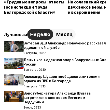
«Трудовые вопросы: ответы
Николаевский храм
Госинспекции труда
двух веков веры, и
Белгородской области»
и возрождения
Неделю
Месяц
Лучшее за
Ветеран ВДВ Александр Новоченко рассказал
о десантной службе
2 августа , 10:57
День тыла: надежная опора Вооруженных Сил
России
1 августа , 09:10
Александр Шуваев пообщался с жителями
одного из ПВР в Белгороде
4 августа , 15:15
Врио губернатора Александр Шуваев
встретился с военкором Евгением
Поддубным
Вчера, 09:33