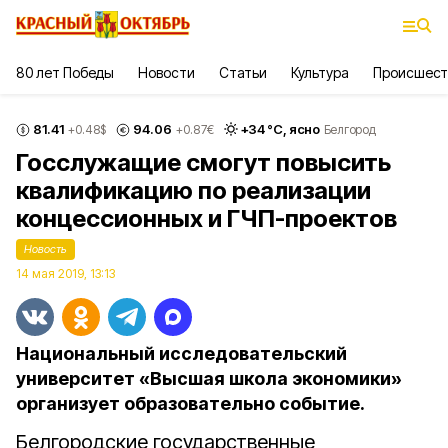
80 лет Победы
Новости
Статьи
Культура
Происшест
81.41
94.06
+
34
°С,
ясно
+0.48
$
+0.87
€
Белгород
Госслужащие смогут повысить
квалификацию по реализации
концессионных и ГЧП-проектов
Новость
14 мая 2019, 13:13
Национальный исследовательский
университет «Высшая школа экономики»
организует образовательно событие.
Белгородские государственные