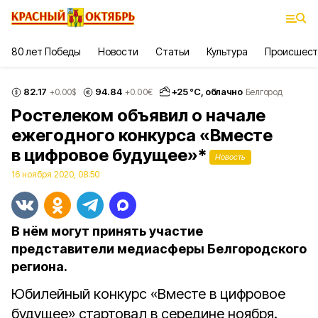
80 лет Победы
Новости
Статьи
Культура
Происшест
82.17
94.84
+
25
°С,
облачно
+0.00
$
+0.00
€
Белгород
Ростелеком объявил о начале
ежегодного конкурса «Вместе
в цифровое будущее»*
Новость
16 ноября 2020, 08:50
В нём могут принять участие
представители медиасферы Белгородского
региона.
Юбилейный конкурс «Вместе в цифровое
будущее» стартовал в середине ноября.