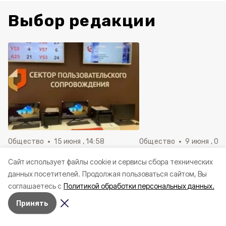
Выбор редакции
Общество
15 июня , 14:58
Общество
9 июня , 09
Специалисты МФЦ оказали
Врио губернатора 
Cайт использует файлы cookie и сервисы сбора технических
более 80 000 консультаций с
Шуваев пообщался 
данных посетителей.
Продолжая пользоваться сайтом, Вы
начала 2026 года
работниками завод
соглашаетесь с
Политикой обработки персональных данных.
Энергомаш»
Принять