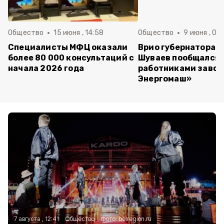
Общество
15 июня , 14:58
Общество
9 июня , 09
Специалисты МФЦ оказали
Врио губернатора 
более 80 000 консультаций с
Шуваев пообщался 
начала 2026 года
работниками завод
Энергомаш»
7 августа , 12:41
Общество
Фото:
belregion.ru