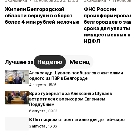
Экономика
12 ноября 2025, 13:03
Экономика
11 ноября 2
Жители Белгородской
ФНС России
области вернули в оборот
проинформировала
более 4 млн рублей мелочью
белгородцев о зав
срока для уплаты
имущественных нал
НДФЛ
Неделю
Месяц
Лучшее за
Александр Шуваев пообщался с жителями
одного из ПВР в Белгороде
4 августа , 15:15
Врио губернатора Александр Шуваев
встретился с военкором Евгением
Поддубным
6 августа , 09:33
В Пятницком строят жильё для детей-сирот
3 августа , 16:06