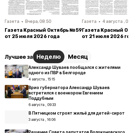
Газета
Вчера, 08:50
Газета
4 августа , 08
Газета Красный Октябрь №59
Газета Красный Ок
от 25 июля 2026 года
от 21 июля 2026 го
Неделю
Месяц
Лучшее за
Александр Шуваев пообщался с жителями
одного из ПВР в Белгороде
4 августа , 15:15
Врио губернатора Александр Шуваев
встретился с военкором Евгением
Поддубным
6 августа , 09:33
В Пятницком строят жильё для детей-сирот
3 августа , 16:06
Решение Совета депутатов Волоконовского