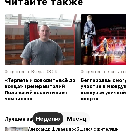
Читайте также
Общество
Вчера, 08:04
Общество
7 августа , 
«Терпеть и доводить всё до
Белгородцы смогут
конца» Тренер Виталий
участие в Междуна
Полянский воспитывает
конкурсе уличной к
чемпионов
спорта
Неделю
Месяц
Лучшее за
Александр Шуваев пообщался с жителями