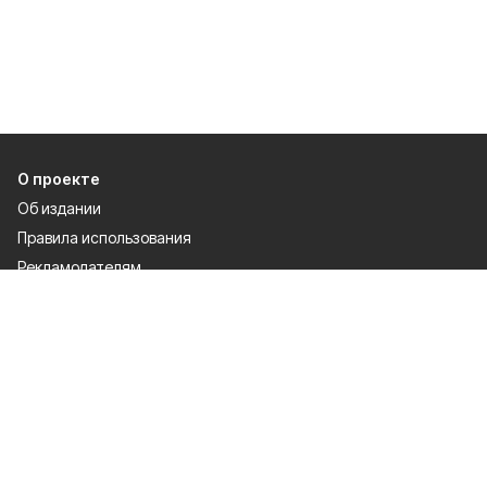
О проекте
Об издании
Правила использования
Рекламодателям
Политика конфиденциальности
Разделы
80 лет Победы
Новости
Статьи
Культура