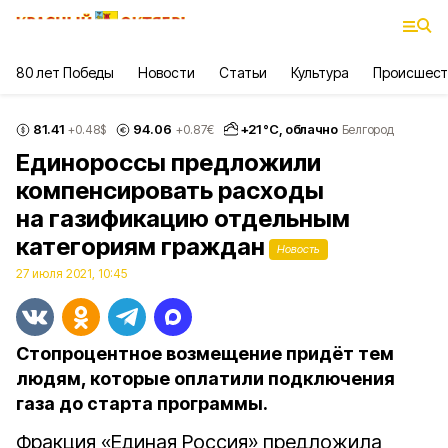
80 лет Победы
Новости
Статьи
Культура
Происшест
81.41
94.06
+
21
°С,
облачно
+0.48
$
+0.87
€
Белгород
Единороссы предложили
компенсировать расходы
на газификацию отдельным
категориям граждан
Новость
27 июля 2021, 10:45
Стопроцентное возмещение придёт тем
людям, которые оплатили подключения
газа до старта программы.
Фракция «Единая Россия» предложила