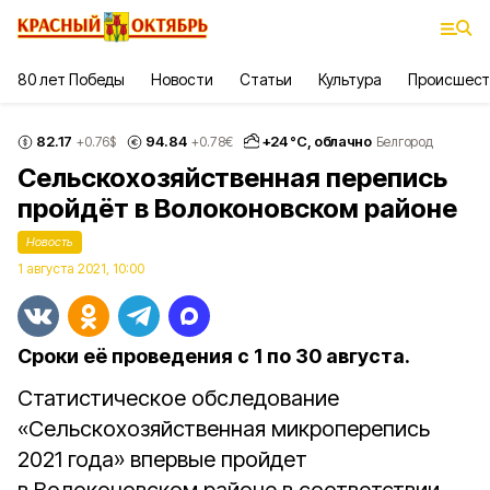
80 лет Победы
Новости
Статьи
Культура
Происшест
82.17
94.84
+
24
°С,
облачно
+0.76
$
+0.78
€
Белгород
Сельскохозяйственная перепись
пройдёт в Волоконовском районе
Новость
1 августа 2021, 10:00
Сроки её проведения с 1 по 30 августа.
Статистическое обследование
«Сельскохозяйственная микроперепись
2021 года» впервые пройдет