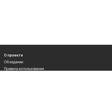
О проекте
Об издании
Правила использования
Рекламодателям
Политика конфиденциальности
Разделы
80 лет Победы
Новости