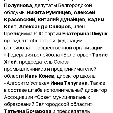
Полуянова
, депутаты Белгородской
облдумы
Никита Румянцев
,
Алексей
Красовский
,
Виталий Дунайцев
,
Вадим
Клет
,
Александр Скляров
, член
Президиума РПС партии
Екатерина Шмунк
,
президент областной федерации
волейбола — общественной организации
«Федерация волейбола «Белогорье»
Тарас
Хтей
, председатель Союза
промышленников и предпринимателей
области
Иван Конев
, директор школы
«Алгоритм Успеха»
Инна Тяпугина
. Также
в составе штаба исполнительный директор
Ассоциации «Совет муниципальных
образований Белгородской области»
Татьяна Бочарова
и председатель