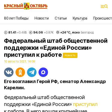
80 лет Победы
Новости
Статьи
Культура
Происшест
81.41
94.06
+
24
°С,
ясно
+0.48
$
+0.87
€
Белгород
Федеральный штаб общественной
поддержки «Единой России»
приступил к работе
Новость
10 августа 2021, 14:09
Его возглавил Герой РФ, сенатор Александр
Карелин.
Федеральный штаб общественной
поддержки «Единой России»
приступил
к работе. В него вошли крупнейшие