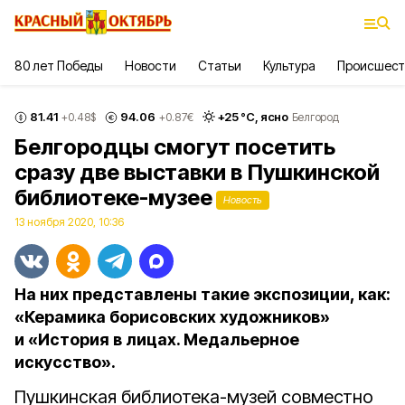
80 лет Победы
Новости
Статьи
Культура
Происшест
81.41
94.06
+
25
°С,
ясно
+0.48
$
+0.87
€
Белгород
Белгородцы смогут посетить
сразу две выставки в Пушкинской
библиотеке-музее
Новость
13 ноября 2020, 10:36
На них представлены такие экспозиции, как:
«Керамика борисовских художников»
и «История в лицах. Медальерное
искусство».
Пушкинская библиотека-музей совместно