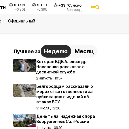
80.93
93.19
+
33
°С,
ясно
сти
-0.20
$
-0.39
€
Белгород
ю
Официальный
Неделю
Месяц
Лучшее за
Ветеран ВДВ Александр
Новоченко рассказал о
десантной службе
2 августа , 10:57
Белгородцам рассказали о
мерах ответственности за
публикацию сведений об
атаках ВСУ
31 июля , 12:20
День тыла: надежная опора
Вооруженных Сил России
1 августа , 09:10