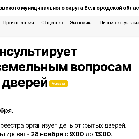
овского муниципального округа Белгородской обла
Происшествия
Общество
Экономика
Письмо в редакци
нсультирует
 земельным вопросам
 дверей
Новость
бря.
реестра организует день открытых дверей.
льтировать
28 ноября
с
9:00
до
13:00
.