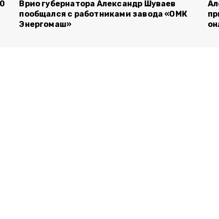
00
Врио губернатора Александр Шуваев
Ал
пообщался с работниками завода «ОМК
пр
Энергомаш»
он