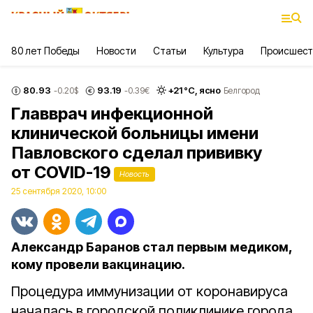
80 лет Победы
Новости
Статьи
Культура
Происшест
80.93
93.19
+
21
°С,
ясно
-0.20
$
-0.39
€
Белгород
Главврач инфекционной
клинической больницы имени
Павловского сделал прививку
от COVID-19
Новость
25 сентября 2020, 10:00
Александр Баранов стал первым медиком,
кому провели вакцинацию.
Процедура иммунизации от коронавируса
началась в городской поликлинике города