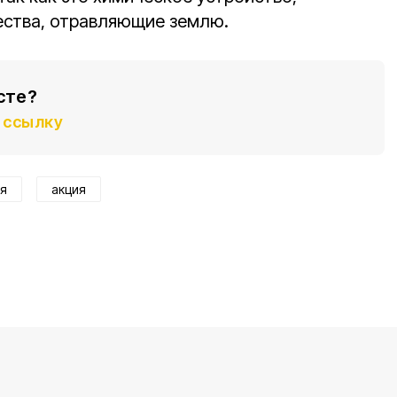
ства, отравляющие землю.
сте?
ссылку
ия
акция