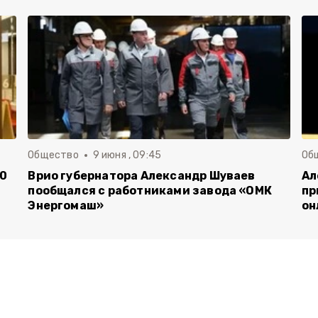
Общество
9 июня , 09:45
Об
00
Врио губернатора Александр Шуваев
Ал
пообщался с работниками завода «ОМК
пр
Энергомаш»
он