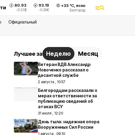
80.93
93.19
+
33
°С,
ясно
сти
-0.20
$
-0.39
€
Белгород
ю
Официальный
Неделю
Месяц
Лучшее за
Ветеран ВДВ Александр
Новоченко рассказал о
десантной службе
2 августа , 10:57
Белгородцам рассказали о
мерах ответственности за
публикацию сведений об
атаках ВСУ
31 июля , 12:20
День тыла: надежная опора
Вооруженных Сил России
1 августа , 09:10