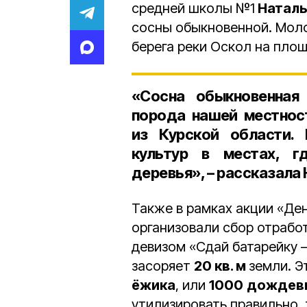
средней школы №1
Наталь
сосны обыкновенной. Моло
берега реки Оскол на пло
«Сосна обыкновенная
порода нашей местнос
из Курской области. 
культур в местах, 
деревья», – рассказала
Также в рамках акции «Де
организовали сбор отрабо
девизом «Сдай батарейку 
засоряет
20 кв. м
земли. Э
ёжика
, или
1000
дождевы
утилизировать правильно, 