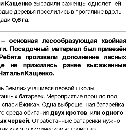
и Кащенко
высадили саженцы однолетней
дые деревья поселились в прогалине вдоль
щади
0,6 га
.
 – основная лесообразующая хвойная
ти. Посадочный материал был привезён
Ребята произвели дополнение лесных
где не прижились ранее высаженные
 Наталья Кащенко.
нь Земли» учащиеся первой школы
танных батареек. Мероприятие прошло под
– спаси Ёжика». Одна выброшенная батарейка
то среда обитания
двух
кротов
, или
одного
х червей
. Отработанные батарейки нужно
так как это химическое устройство,