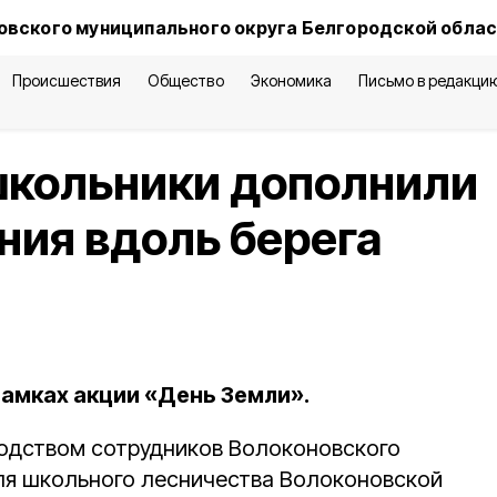
овского муниципального округа Белгородской обла
Происшествия
Общество
Экономика
Письмо в редакци
школьники дополнили
ия вдоль берега
амках акции «День Земли».
одством сотрудников Волоконовского
ля школьного лесничества Волоконовской