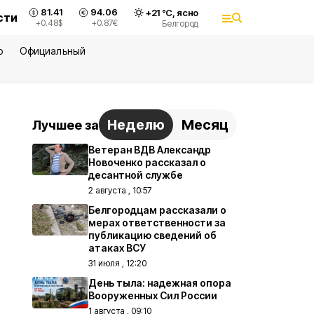
81.41
94.06
+
21
°С,
ясно
сти
+0.48
$
+0.87
€
Белгород
ю
Официальный
Неделю
Месяц
Лучшее за
Ветеран ВДВ Александр
Новоченко рассказал о
десантной службе
2 августа , 10:57
Белгородцам рассказали о
мерах ответственности за
публикацию сведений об
атаках ВСУ
31 июля , 12:20
День тыла: надежная опора
Вооруженных Сил России
1 августа , 09:10