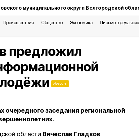
овского муниципального округа Белгородской обла
Происшествия
Общество
Экономика
Письмо в редакци
ов предложил
информационной
олодёжи
Новость
ах очередного заседания региональной
вершеннолетних.
дской области
Вячеслав Гладков