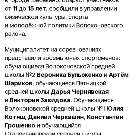
в городе Шебекино. Возраст участников
от
11
до
15 лет
, сообщили в управлении
физической культуры, спорта
и молодёжной политики Волоконовского
района.
Муниципалитет на соревнованиях
представили восемь юных спортсменов:
обучающиеся Волоконовской средней
школы №2
Вероника Булыженко
и
Артём
Шариков
, обучающиеся Пятницкой
средней школы
Дарья Чернявская
и
Виктория Завидова
. Обучающиеся
Волоконовской средней школы №1
Юлия
Котяш
,
Даниил Черкашин
,
Константин
Грошенко
и обучающийся
Староивановской средней школы