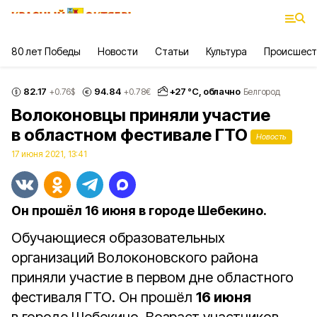
80 лет Победы
Новости
Статьи
Культура
Происшест
82.17
94.84
+
27
°С,
облачно
+0.76
$
+0.78
€
Белгород
Волоконовцы приняли участие
в областном фестивале ГТО
Новость
17 июня 2021, 13:41
Он прошёл 16 июня в городе Шебекино.
Обучающиеся образовательных
организаций Волоконовского района
приняли участие в первом дне областного
фестиваля ГТО. Он прошёл
16 июня