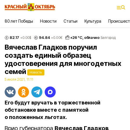
80 лет Победы
Новости
Статьи
Культура
Происшест
82.17
94.84
+
26
°С,
облачно
+0.00
$
+0.00
€
Белгород
Вячеслав Гладков поручил
создать единый образец
удостоверения для многодетных
семей
Новость
5 июля 2021, 11:11
Его будут вручать в торжественной
обстановке вместе с памяткой
о положенных льготах.
Врио губернатора
Вячеслав Гладков