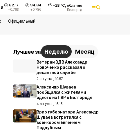
82.17
94.84
+
28
°С,
облачно
ти
+0.76
$
+0.78
€
Белгород
ю
Официальный
Неделю
Месяц
Лучшее за
Ветеран ВДВ Александр
Новоченко рассказал о
десантной службе
2 августа , 10:57
Александр Шуваев
пообщался с жителями
одного из ПВР в Белгороде
4 августа , 15:15
Врио губернатора Александр
Шуваев встретился с
военкором Евгением
Поддубным