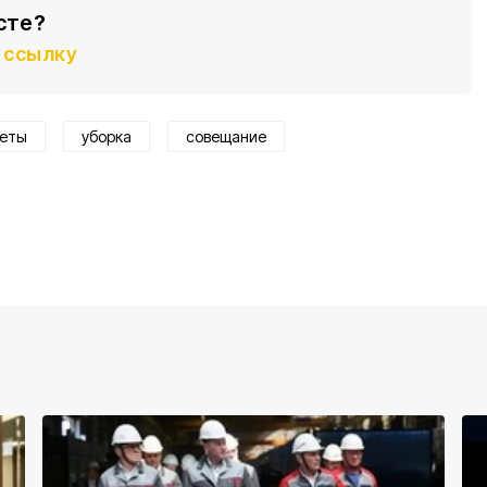
сте?
ссылку
теты
уборка
совещание