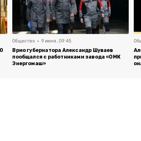
Общество
9 июня , 09:45
Об
00
Врио губернатора Александр Шуваев
Ал
пообщался с работниками завода «ОМК
пр
Энергомаш»
он