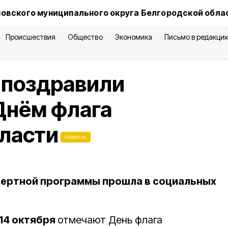
овского муниципального округа Белгородской обла
Происшествия
Общество
Экономика
Письмо в редакци
 поздравили
Днём флага
ласти
Новость
цертной программы прошла в социальных
14 октября
отмечают День флага