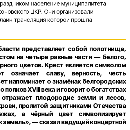
праздником население муниципалитета
оновского ЦКР. Они организовали
лайн трансляция которой прошла
бласти представляет собой полотнище,
стом на четыре равные части — белого,
ёрного цветов. Крест является символом
ет означает славу, верность, честь
вет напоминает о знамёнах белгородских
го полков
XVIII века
и говорит о богатствах
т отражает плодородие земли и лесов,
крови, пролитой защитниками Отечества
ежах, а чёрный цвет символизирует
х земель», — сказал ведущий концертной