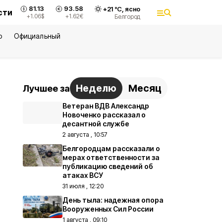
81.13
93.58
+
21
°С,
ясно
сти
+1.06
$
+1.62
€
Белгород
ю
Официальный
Неделю
Месяц
Лучшее за
Ветеран ВДВ Александр
Новоченко рассказал о
десантной службе
2 августа , 10:57
Белгородцам рассказали о
мерах ответственности за
публикацию сведений об
атаках ВСУ
31 июля , 12:20
День тыла: надежная опора
Вооруженных Сил России
1 августа , 09:10