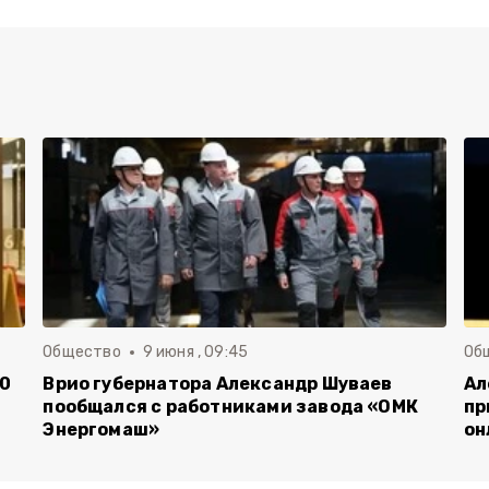
Общество
9 июня , 09:45
Об
00
Врио губернатора Александр Шуваев
Ал
пообщался с работниками завода «ОМК
пр
Энергомаш»
он