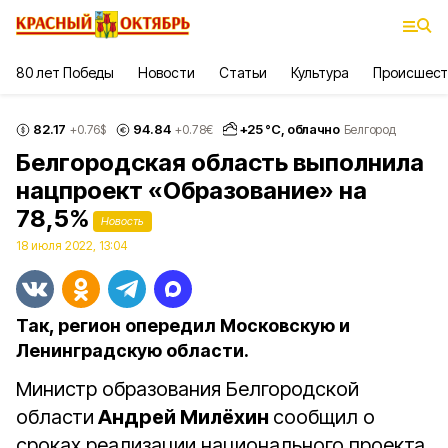
80 лет Победы
Новости
Статьи
Культура
Происшест
82.17
94.84
+
25
°С,
облачно
+0.76
$
+0.78
€
Белгород
Белгородская область выполнила
нацпроект «Образование» на
78,5%
Новость
18 июля 2022, 13:04
Так, регион опередил Московскую и
Ленинградскую области.
Министр образования Белгородской
области
Андрей Милёхин
сообщил о
сроках реализации национального проекта