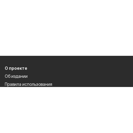
О проекте
Об издании
Правила использования
Рекламодателям
Политика конфиденциальности
Разделы
80 лет Победы
Новости