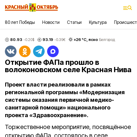
80 лет Победы
Новости
Статьи
Культура
Происшест
80.93
93.19
+
26
°С,
ясно
-0.20
$
-0.39
€
Белгород
Открытие ФАПа прошло в
волоконовском селе Красная Нива
Проект власти реализовали в рамках
региональной программы «Модернизация
системы оказания первичной медико-
санитарной помощи» национального
проекта «Здравоохранение».
Торжественное мероприятие, посвящённое
открытию ФАПа, состоялось в селе