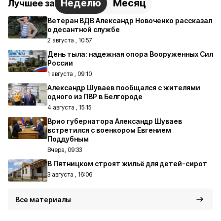
Неделю
Месяц
Лучшее за
Ветеран ВДВ Александр Новоченко рассказал
о десантной службе
2 августа , 10:57
День тыла: надежная опора Вооруженных Сил
России
1 августа , 09:10
Александр Шуваев пообщался с жителями
одного из ПВР в Белгороде
4 августа , 15:15
Врио губернатора Александр Шуваев
встретился с военкором Евгением
Поддубным
Вчера, 09:33
В Пятницком строят жильё для детей-сирот
3 августа , 16:06
Все материалы