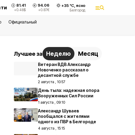
81.41
94.06
+
35
°С,
ясно
сти
+0.48
$
+0.87
€
Белгород
ю
Официальный
Неделю
Месяц
Лучшее за
Ветеран ВДВ Александр
Новоченко рассказал о
десантной службе
2 августа , 10:57
День тыла: надежная опора
Вооруженных Сил России
1 августа , 09:10
Александр Шуваев
пообщался с жителями
одного из ПВР в Белгороде
4 августа , 15:15