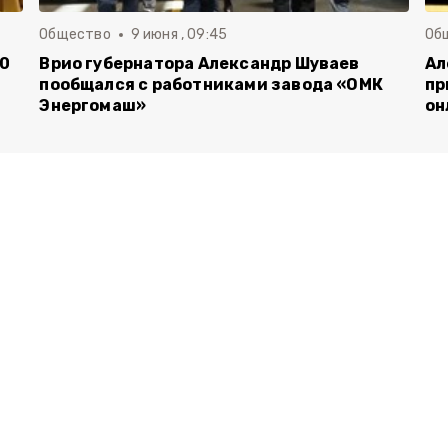
Общество
9 июня , 09:45
Об
00
Врио губернатора Александр Шуваев
Ал
пообщался с работниками завода «ОМК
пр
Энергомаш»
он