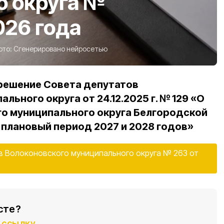
о округа №
026 года
ото:
Сгенерировано нейросетью
 решение Совета депутатов
льного округа от 24.12.2025 г. № 129 «О
о муниципального округа Белгородской
а плановый период 2027 и 2028 годов»
 Волоконовского муниципального округа № 263 от
сте?
ссылку