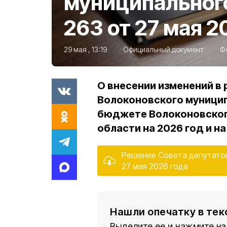
муниципальног
263 от 27 мая 2
29 мая , 13:19
Официальный документ
Ф
О внесении изменений в
Волоконовского муниципа
бюджете Волоконовског
области на 2026 год и н
Решение Совета депутатов
27 мая 2026 года
Нашли опечатку в тек
Выделите ее и нажмите на