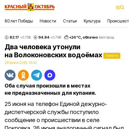
80 лет Победы
Новости
Статьи
Культура
Происшест
82.17
94.84
+
24
°С,
облачно
+0.76
$
+0.78
€
Белгород
Два человека утонули
на Волоконовских водоёмах
Новость
28 июня 2018, 10:42
Оба случая произошли в местах
не предназначенных для купания.
25 июня на телефон Единой дежурно-
диспетчерской службы поступило
сообщение о происшествии в селе
Покровка. 26 июня аналогичный сигнал был