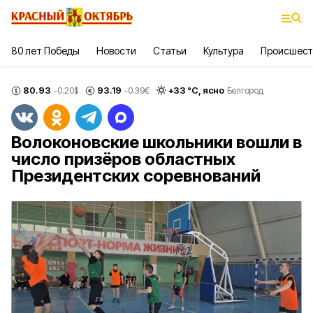
80 лет Победы
Новости
Статьи
Культура
Происшест
80.93
93.19
+
33
°С,
ясно
-0.20
$
-0.39
€
Белгород
Волоконовские школьники вошли в
число призёров областных
Президентских соревнований