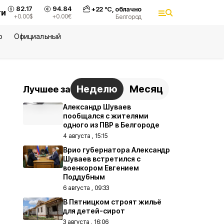
82.17
94.84
+
22
°С,
облачно
ти
+0.00
$
+0.00
€
Белгород
ю
Официальный
Неделю
Месяц
Лучшее за
Александр Шуваев
пообщался с жителями
одного из ПВР в Белгороде
4 августа , 15:15
Врио губернатора Александр
Шуваев встретился с
военкором Евгением
Поддубным
6 августа , 09:33
В Пятницком строят жильё
для детей-сирот
3 августа , 16:06