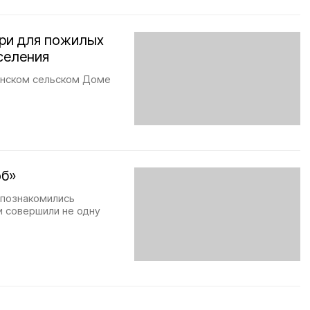
ери для пожилых
селения
янском сельском Доме
юб»
 познакомились
и совершили не одну