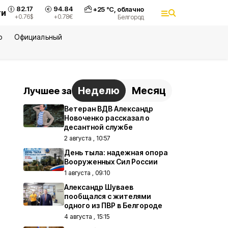
82.17
94.84
+
25
°С,
облачно
ти
+0.76
$
+0.78
€
Белгород
ю
Официальный
Неделю
Месяц
Лучшее за
Ветеран ВДВ Александр
Новоченко рассказал о
десантной службе
2 августа , 10:57
День тыла: надежная опора
Вооруженных Сил России
1 августа , 09:10
Александр Шуваев
пообщался с жителями
одного из ПВР в Белгороде
4 августа , 15:15