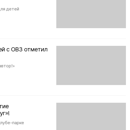
для детей
ей с ОВЗ отметил
автор!»
тие
уг»!
клубе-парке