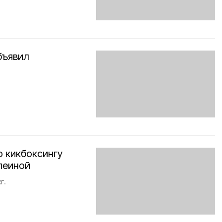
бъявил
о кикбоксингу
леиной
г.