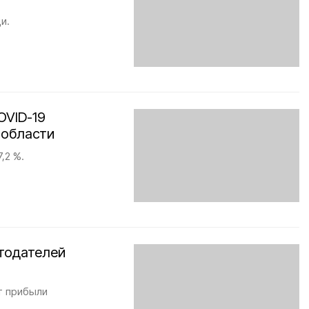
и.
OVID-19
 области
,2 %.
отодателей
т прибыли