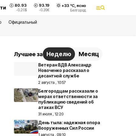
80.93
93.19
+
33
°С,
ясно
сти
-0.20
$
-0.39
€
Белгород
ю
Официальный
Неделю
Месяц
Лучшее за
Ветеран ВДВ Александр
Новоченко рассказал о
десантной службе
2 августа , 10:57
Белгородцам рассказали о
мерах ответственности за
публикацию сведений об
атаках ВСУ
31 июля , 12:20
День тыла: надежная опора
Вооруженных Сил России
1 августа , 09:10