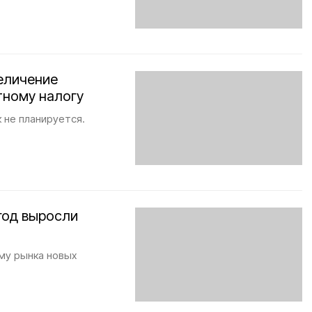
еличение
тному налогу
 не планируется.
год выросли
му рынка новых