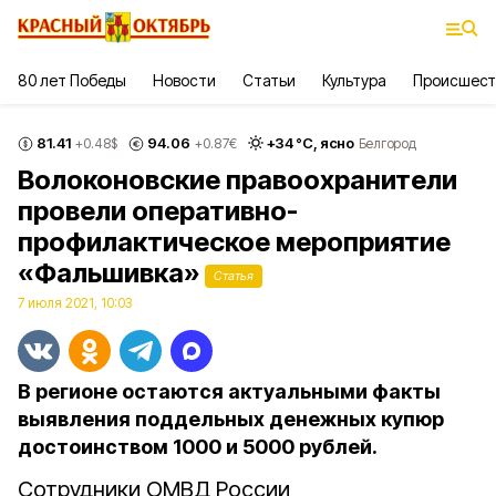
80 лет Победы
Новости
Статьи
Культура
Происшест
81.41
94.06
+
34
°С,
ясно
+0.48
$
+0.87
€
Белгород
Волоконовские правоохранители
провели оперативно-
профилактическое мероприятие
«Фальшивка»
Статья
7 июля 2021, 10:03
В регионе остаются актуальными факты
выявления поддельных денежных купюр
достоинством 1000 и 5000 рублей.
Сотрудники ОМВД России