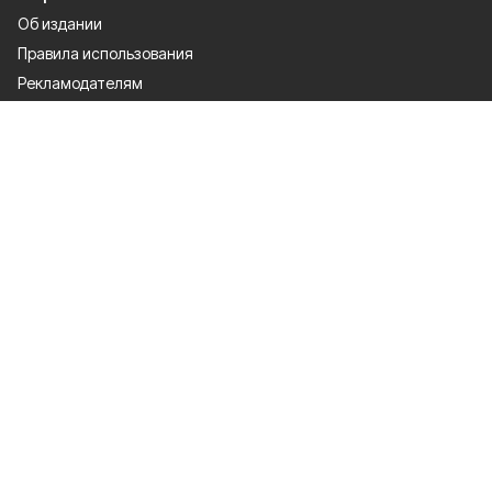
Об издании
Правила использования
Рекламодателям
Политика конфиденциальности
Разделы
80 лет Победы
Новости
Статьи
Культура
Происшествия
Общество
Экономика
Политика
Письмо в редакцию
Официальный документ