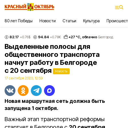
80 лет Победы
Новости
Статьи
Культура
Происшест
82.17
94.84
+
27
°С,
облачно
+0.76
$
+0.78
€
Белгород
Выделенные полосы для
общественного транспорта
начнут работу в Белгороде
с 20 сентября
Новость
17 сентября 2020, 12:59
Новая маршрутная сеть должна быть
запущена 1 октября.
Важный этап транспортной реформы
стартует в Белгороде с
20 сентября
.