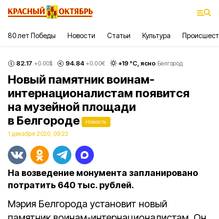
80 лет Победы
Новости
Статьи
Культура
Происшест
82.17
94.84
+
19
°С,
ясно
+0.00
$
+0.00
€
Белгород
Новый памятник воинам-
интернационалистам появится
на музейной площади
в Белгороде
Новость
1 декабря 2020, 09:22
На возведение монумента запланировано
потратить 640 тыс. рублей.
Мэрия Белгорода установит новый
памятник воинам-интернационалистам. Он