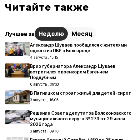
Читайте также
Неделю
Месяц
Лучшее за
Александр Шуваев пообщался с жителями
одного из ПВР в Белгороде
4 августа , 15:15
Врио губернатора Александр Шуваев
встретился с военкором Евгением
Поддубным
6 августа , 09:33
В Пятницком строят жильё для детей-сирот
3 августа , 16:06
Решение Совета депутатов Волоконовского
муниципального округа № 273 от 29 июля
2026 года
3 августа , 09:10
Газета Красный Октябрь №59 от 25 июля