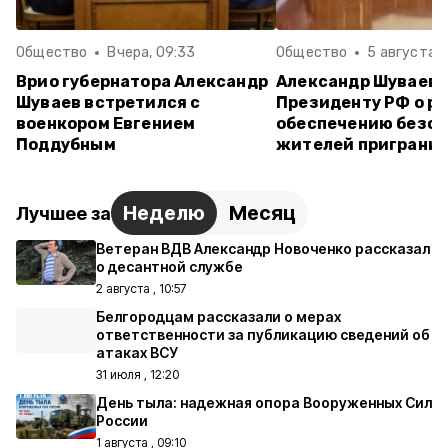
Общество
Вчера, 09:33
Общество
5 августа , 
Врио губернатора Александр
Александр Шуваев
Шуваев встретился с
Президенту РФ о ра
военкором Евгением
обеспечению безо
Поддубным
жителей приграни
Неделю
Месяц
Лучшее за
Ветеран ВДВ Александр Новоченко рассказал
о десантной службе
2 августа , 10:57
Белгородцам рассказали о мерах
ответственности за публикацию сведений об
атаках ВСУ
31 июля , 12:20
День тыла: надежная опора Вооруженных Сил
России
1 августа , 09:10