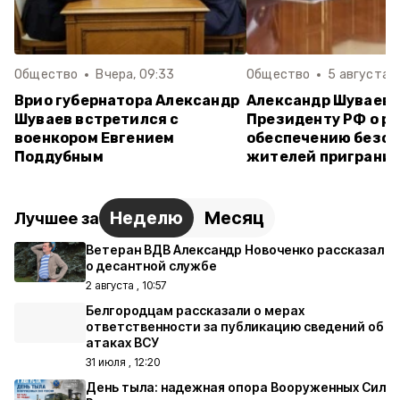
Общество
Вчера, 09:33
Общество
5 августа , 
Врио губернатора Александр
Александр Шуваев
Шуваев встретился с
Президенту РФ о ра
военкором Евгением
обеспечению безо
Поддубным
жителей приграни
Неделю
Месяц
Лучшее за
Ветеран ВДВ Александр Новоченко рассказал
о десантной службе
2 августа , 10:57
Белгородцам рассказали о мерах
ответственности за публикацию сведений об
атаках ВСУ
31 июля , 12:20
День тыла: надежная опора Вооруженных Сил