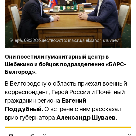
Вчера, 09:33
Общество
Фото:
max.ru/aleksandr_shuvaev
Они посетили гуманитарный центр в
Шебекино и бойцов подразделения «БАРС-
Белгород».
В Белгородскую область приехал военный
корреспондент, Герой России и Почётный
гражданин региона
Евгений
Поддубный.
О встрече с ним рассказал
врио губернатора
Александр Шуваев.