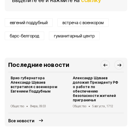
Выделите ее и нажмите на
ссылку
евгений поддубный
встреча с военкором
барс-белгород
гуманитарный центр
Последние новости
Врио губернатора
Александр Шуваев
Александр Шуваев
доложил Президенту РФ
встретился с военкором
о работе по
Евгением Поддубным
обеспечению
безопасности жителей
приграничья
Общество
Вчера, 09:33
Общество
5 августа , 17:12
Все новости