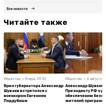
Все новости
Читайте также
Общество
Вчера, 09:33
Общество
5 августа , 
Врио губернатора Александр
Александр Шуваев
Шуваев встретился с
Президенту РФ о ра
военкором Евгением
обеспечению безо
Поддубным
жителей приграни