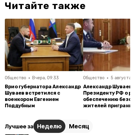
Читайте также
Общество
Вчера, 09:33
Общество
5 августа , 
Врио губернатора Александр
Александр Шуваев
Шуваев встретился с
Президенту РФ о ра
военкором Евгением
обеспечению безо
Поддубным
жителей приграни
Неделю
Месяц
Лучшее за