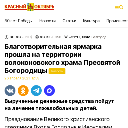
80 лет Победы
Новости
Статьи
Культура
Происшест
80.93
93.19
+
21
°С,
ясно
-0.20
$
-0.39
€
Белгород
Благотворительная ярмарка
прошла на территории
волоконовского храма Пресвятой
Богородицы
Новость
26 апреля 2021, 12:33
Вырученные денежные средства пойдут
на лечение тяжелобольных детей.
Празднование Великого христианского
праздника Входа Господня в Иерусалим