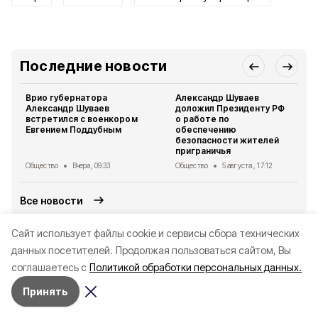
Последние новости
Врио губернатора
Александр Шуваев
Александр Шуваев
доложил Президенту РФ
встретился с военкором
о работе по
Евгением Поддубным
обеспечению
безопасности жителей
приграничья
Общество
Вчера, 09:33
Общество
5 августа , 17:12
Все новости
Cайт использует файлы cookie и сервисы сбора технических
Читайте также
данных посетителей.
Продолжая пользоваться сайтом, Вы
соглашаетесь с
Политикой обработки персональных данных.
Принять