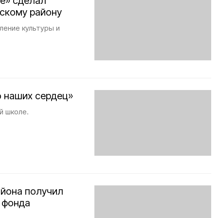
е» сделал
скому району
ление культуры и
 наших сердец»
й школе.
айона получил
 фонда