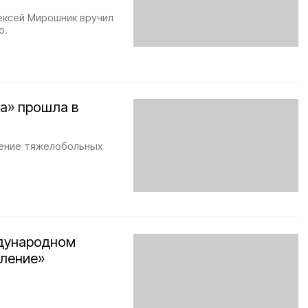
ексей Мирошник вручил
о.
а» прошла в
чение тяжелобольных
ждународном
ление»