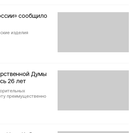
оссии» сообщило
рские изделия
арственной Думы
сь 26 лет
ворительных
боту преимущественно