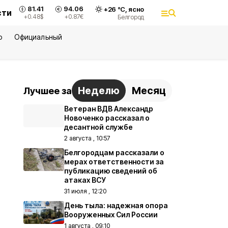
81.41
94.06
+
26
°С,
ясно
сти
+0.48
$
+0.87
€
Белгород
ю
Официальный
Неделю
Месяц
Лучшее за
Ветеран ВДВ Александр
Новоченко рассказал о
десантной службе
2 августа , 10:57
Белгородцам рассказали о
мерах ответственности за
публикацию сведений об
атаках ВСУ
31 июля , 12:20
День тыла: надежная опора
Вооруженных Сил России
1 августа , 09:10