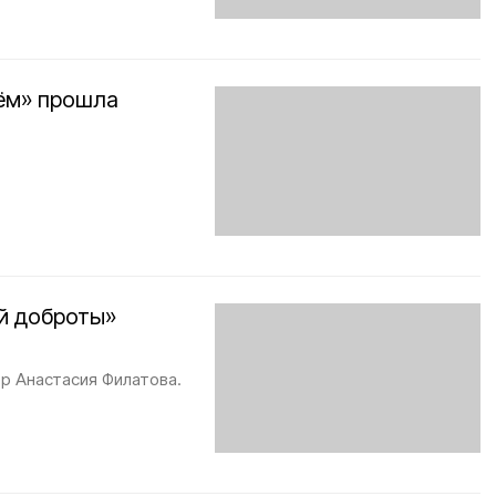
рём» прошла
ей доброты»
р Анастасия Филатова.