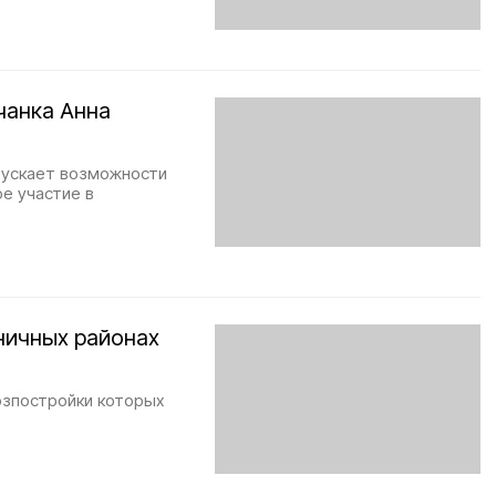
чанка Анна
пускает возможности
е участие в
ничных районах
озпостройки которых