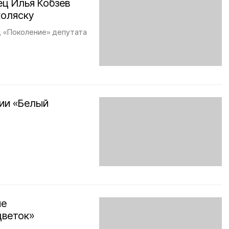
ец Илья Кобзев
коляску
д «Поколение» депутата
ции «Белый
ие
цветок»