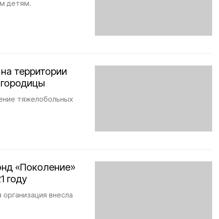
м детям.
 на территории
огородицы
чение тяжелобольных
Фонд «Поколение»
1 году
 организация внесла