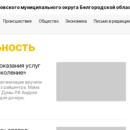
овского муниципального округа Белгородской обла
Происшествия
Общество
Экономика
Письмо в редакци
ьность
оказания услуг
околение»
организации вручили
из райцентра. Мама
й Думы РФ Андрея
для дочери.