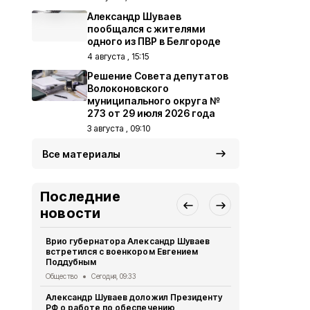
Александр Шуваев
пообщался с жителями
одного из ПВР в Белгороде
4 августа , 15:15
Решение Совета депутатов
Волоконовского
муниципального округа №
273 от 29 июля 2026 года
3 августа , 09:10
Все материалы
Последние
новости
Врио губернатора Александр Шуваев
Александр 
встретился с военкором Евгением
торжествен
Поддубным
погибших б
Общество
Сегодня, 09:33
Общество
4 
Александр Шуваев доложил Президенту
В Пятницко
РФ о работе по обеспечению
сирот