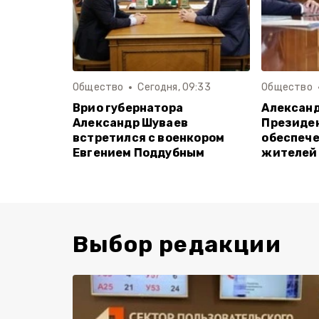
Общество
Сегодня, 09:33
Общество
Врио губернатора
Алексан
Александр Шуваев
Президен
встретился с военкором
обеспеч
Евгением Поддубным
жителей
Выбор редакции