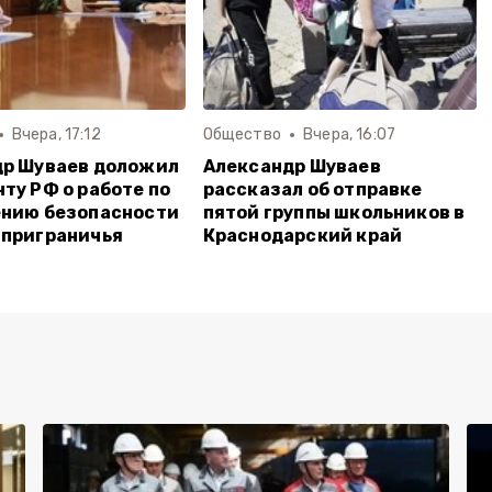
Вчера, 17:12
Общество
Вчера, 16:07
др Шуваев доложил
Александр Шуваев
ту РФ о работе по
рассказал об отправке
ению безопасности
пятой группы школьников в
 приграничья
Краснодарский край