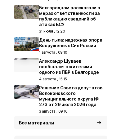
Белгородцам рассказали о
мерах ответственности за
публикацию сведений об
атаках ВСУ
31 июля , 12:20
День тыла: надежная опора
Вооруженных Сил России
1 августа , 09:10
Александр Шуваев
пообщался с жителями
одного из ПВР в Белгороде
4 августа , 15:15
Решение Совета депутатов
Волоконовского
муниципального округа №
273 от 29 июля 2026 года
3 августа , 09:10
Все материалы