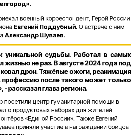
елгород».
риехал военный корреспондент, Герой России
гиона
Евгений Поддубный.
О встрече с ним
ра
Александр Шуваев.
 уникальной судьбы. Работал в самых
л жизнью не раз. В августе 2024 года под
аковал дрон. Тяжёлые ожоги, реанимация
в профессию после такого может только
 - рассказал глава региона.
ор посетили центр гуманитарной помощи в
ал о продуктовых наборах для жителей
лонтёров «Единой России». Также Евгений
ваев приняли участие в награждении бойцов