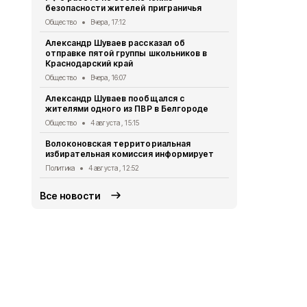
безопасности жителей приграничья
Общество
3 
Общество
Вчера, 17:12
Врио губер
Александр Шуваев рассказал об
рассказал 
отправке пятой группы школьников в
участников
Краснодарский край
Общество
3 
Общество
Вчера, 16:07
«Движение 
Александр Шуваев пообщался с
работой Во
жителями одного из ПВР в Белгороде
территориа
Общество
4 августа , 15:15
Общество
3 
Волоконовская территориальная
Особенност
избирательная комиссия информирует
работников
Политика
4 августа , 12:52
Общество
3 
Все новости