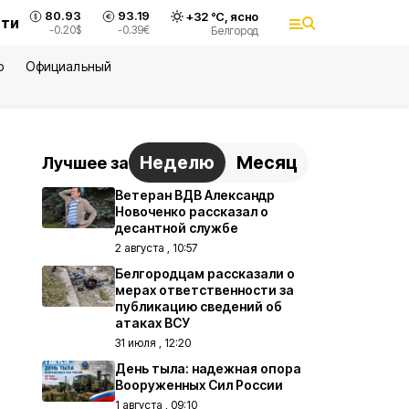
80.93
93.19
+
32
°С,
ясно
сти
-0.20
$
-0.39
€
Белгород
ю
Официальный
Неделю
Месяц
Лучшее за
Ветеран ВДВ Александр
Новоченко рассказал о
десантной службе
2 августа , 10:57
Белгородцам рассказали о
мерах ответственности за
публикацию сведений об
атаках ВСУ
31 июля , 12:20
День тыла: надежная опора
Вооруженных Сил России
1 августа , 09:10