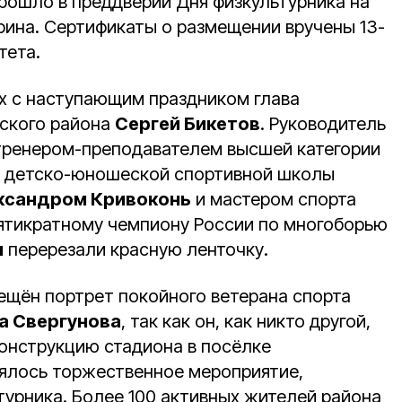
рошло в преддверии Дня физкультурника на
рина. Сертификаты о размещении вручены 13-
тета.
х с наступающим праздником глава
ского района
Сергей Бикетов
. Руководитель
тренером-преподавателем высшей категории
а детско-юношеской спортивной школы
ксандром Кривоконь
и мастером спорта
пятикратному чемпиону России по многоборью
ы
перерезали красную ленточку.
мещён портрет покойного ветерана спорта
а Свергунова
, так как он, как никто другой,
конструкцию стадиона в посёлке
ялось торжественное мероприятие,
урника. Более 100 активных жителей района