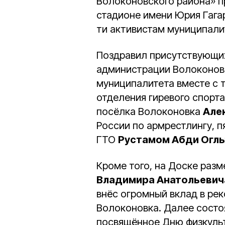
Волоконовского района» п
стадионе имени Юрия Гага
ти активистам муниципали
Поздравил присутствующи
администрации Волоконов
муниципалитета вместе с 
отделения гиревого спорт
посёлка Волоконовка
Але
России по армрестлингу, 
ГТО
Рустамом Абди Огл
Кроме того, на Доске раз
Владимира Анатольевич
внёс огромный вклад в ре
Волоконовка. Далее состо
посвящённое Дню физкульт