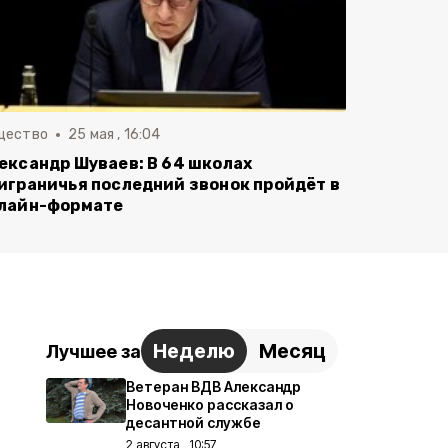
щество
25 мая , 16:04
ександр Шуваев: В 64 школах
играничья последний звонок пройдёт в
лайн-формате
Неделю
Месяц
Лучшее за
Ветеран ВДВ Александр
Новоченко рассказал о
десантной службе
2 августа , 10:57