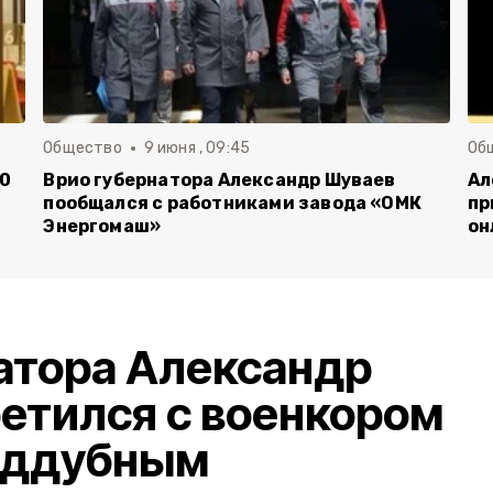
Общество
9 июня , 09:45
Об
00
Врио губернатора Александр Шуваев
Ал
пообщался с работниками завода «ОМК
пр
Энергомаш»
он
атора Александр
етился с военкором
оддубным