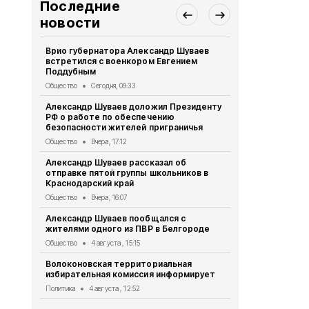
Последние
новости
Врио губернатора Александр Шуваев
Александр 
встретился с военкором Евгением
торжествен
Поддубным
погибших б
Общество
Сегодня, 09:33
Общество
4 
Александр Шуваев доложил Президенту
В Пятницко
РФ о работе по обеспечению
сирот
безопасности жителей приграничья
Общество
3 
Общество
Вчера, 17:12
Врио губер
Александр Шуваев рассказал об
рассказал 
отправке пятой группы школьников в
участников
Краснодарский край
Общество
3 
Общество
Вчера, 16:07
«Движение 
Александр Шуваев пообщался с
работой Во
жителями одного из ПВР в Белгороде
территориа
Общество
4 августа , 15:15
Общество
3 
Волоконовская территориальная
Особенност
избирательная комиссия информирует
работников
Политика
4 августа , 12:52
Общество
3 