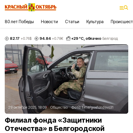
80 лет Победы
Новости
Статьи
Культура
Происшест
82.17
94.84
+
29
°С,
облачно
+0.76
$
+0.78
€
Белгород
29 октября 2025, 18:09
Общество
Фото:
t.me/gosfondsvo31
Филиал фонда «Защитники
Отечества» в Белгородской