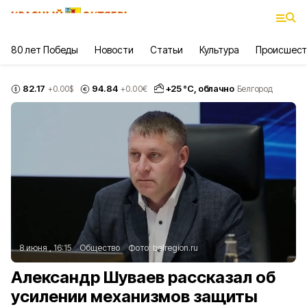
80 лет Победы
Новости
Статьи
Культура
Происшест
82.17
94.84
+
25
°С,
облачно
+0.00
$
+0.00
€
Белгород
8 июня , 16:15
Общество
Фото:
belregion.ru
Александр Шуваев рассказал об
усилении механизмов защиты