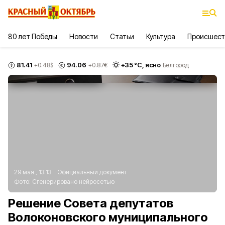
80 лет Победы
Новости
Статьи
Культура
Происшест
81.41
94.06
+
35
°С,
ясно
+0.48
$
+0.87
€
Белгород
29 мая , 13:13
Официальный документ
Фото:
Сгенерировано нейросетью
Решение Совета депутатов
Волоконовского муниципального