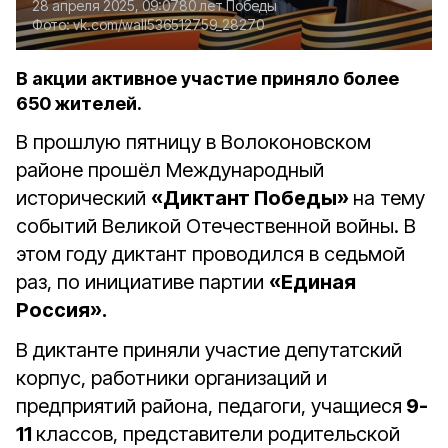
28 апреля 2025, 09:07
80 лет Победы
Фото:
vk.com/wall536512759_28270
В акции активное участие приняло более
650 жителей.
В прошлую пятницу в Волоконовском
районе прошёл Международный
исторический
«Диктант Победы»
на тему
событий Великой Отечественной войны. В
этом году диктант проводился в седьмой
раз, по инициативе партии
«Единая
Россия».
В диктанте приняли участие депутатский
корпус, работники организаций и
предприятий района, педагоги, учащиеся
9-
11
классов, представители родительской