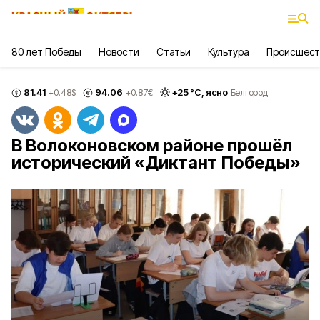
80 лет Победы
Новости
Статьи
Культура
Происшест
81.41
94.06
+
25
°С,
ясно
+0.48
$
+0.87
€
Белгород
В Волоконовском районе прошёл
исторический «Диктант Победы»