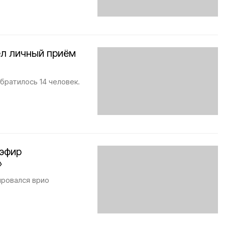
ёл личный приём
братилось 14 человек.
 эфир
»
ировался врио