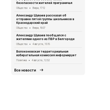
безопасности жителей приграничья
Общество
3 
Общество
Вчера, 17:12
Врио губер
Александр Шуваев рассказал об
рассказал 
отправке пятой группы школьников в
участников
Краснодарский край
Общество
3 
Общество
Вчера, 16:07
«Движение 
Александр Шуваев пообщался с
работой Во
жителями одного из ПВР в Белгороде
территориа
Общество
4 августа , 15:15
Общество
3 
Волоконовская территориальная
Особенност
избирательная комиссия информирует
работников
Политика
4 августа , 12:52
Общество
3 
Все новости