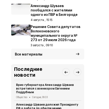
Александр Шуваев
пообщался с жителями
одного из ПВР в Белгороде
4 августа , 15:15
Решение Совета депутатов
Волоконовского
муниципального округа №
273 от 29 июля 2026 года
3 августа , 09:10
Все материалы
Последние
новости
Врио губернатора Александр Шуваев
Александр 
встретился с военкором Евгением
торжествен
Поддубным
погибших б
Общество
Сегодня, 09:33
Общество
4 
Александр Шуваев доложил Президенту
В Пятницко
РФ о работе по обеспечению
сирот