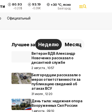
80.93
93.19
+
30
°С,
ясно
сти
-0.20
$
-0.39
€
Белгород
ю
Официальный
Неделю
Месяц
Лучшее за
Ветеран ВДВ Александр
Новоченко рассказал о
десантной службе
2 августа , 10:57
Белгородцам рассказали о
мерах ответственности за
публикацию сведений об
атаках ВСУ
31 июля , 12:20
День тыла: надежная опора
Вооруженных Сил России
1 августа , 09:10