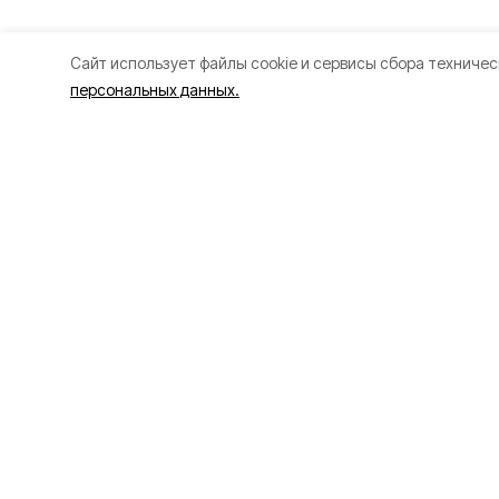
Cайт использует файлы cookie и сервисы сбора техничес
персональных данных.
О проекте
Раздел
Об издании
80 лет 
Правила использования
Новости
Рекламодателям
Статьи
Политика конфиденциальности
Культура
Происше
Общест
Экономи
Политик
Письмо 
Официал