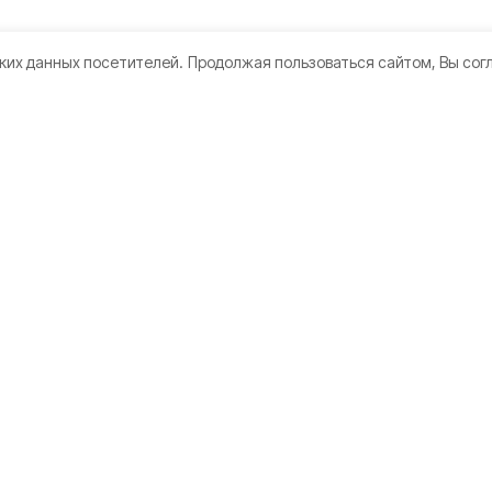
ких данных посетителей.
Продолжая пользоваться сайтом, Вы сог
ы
Мы в соцсетях
Победы
ствия
во
ка
а
в редакцию
ьный документ