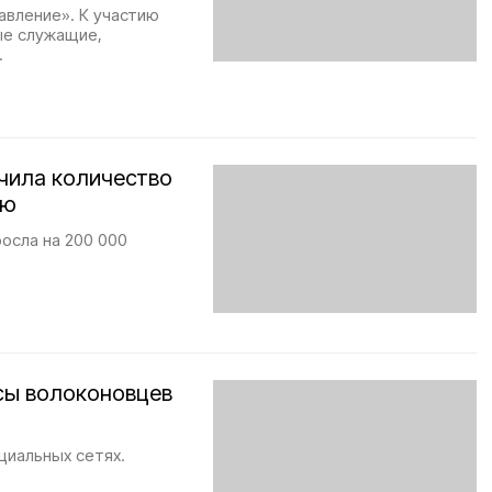
авление». К участию
ые служащие,
.
чила количество
лю
осла на 200 000
сы волоконовцев
циальных сетях.