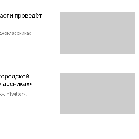
асти проведёт
дноклассниках».
городской
классниках»
, «Twitter»,