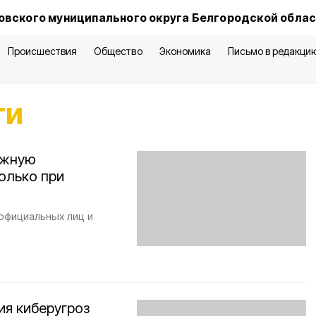
овского муниципального округа Белгородской обла
Происшествия
Общество
Экономика
Письмо в редакци
ти
ожную
олько при
официальных лиц и
ия киберугроз