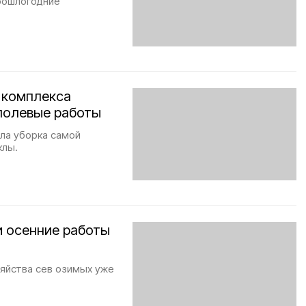
рошлогодние
 комплекса
полевые работы
ла уборка самой
клы.
 осенние работы
зяйства сев озимых уже