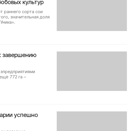
бобовых культур
т раннего сорта сои
ого, значительная доля
Уника».
к завершению
озпредприятиями
ещё 772 га –
рарии успешно