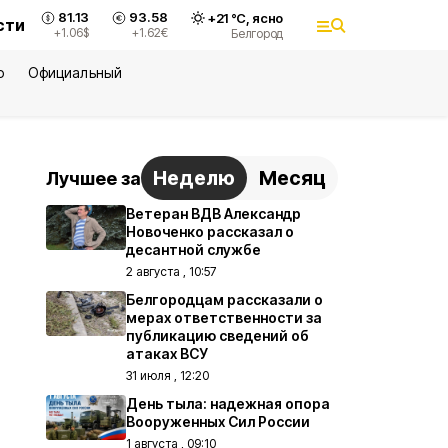
81.13
93.58
+
21
°С,
ясно
сти
+1.06
$
+1.62
€
Белгород
ю
Официальный
Неделю
Месяц
Лучшее за
Ветеран ВДВ Александр
Новоченко рассказал о
десантной службе
2 августа , 10:57
Белгородцам рассказали о
мерах ответственности за
публикацию сведений об
атаках ВСУ
31 июля , 12:20
День тыла: надежная опора
Вооруженных Сил России
1 августа , 09:10