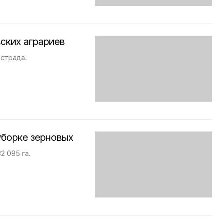
ских аграриев
страда.
уборке зерновых
2 085 га.