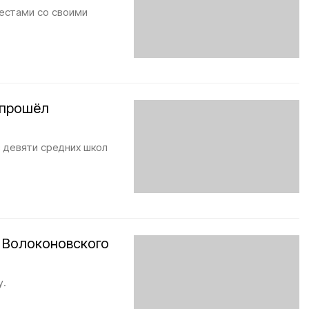
естами со своими
 прошёл
з девяти средних школ
л Волоконовского
у.