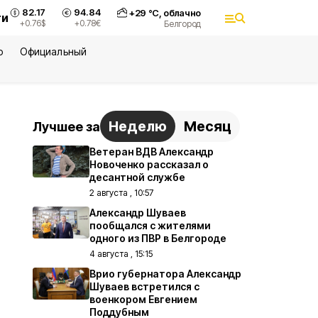
82.17
94.84
+
29
°С,
облачно
ти
+0.76
$
+0.78
€
Белгород
ю
Официальный
Неделю
Месяц
Лучшее за
Ветеран ВДВ Александр
Новоченко рассказал о
десантной службе
2 августа , 10:57
Александр Шуваев
пообщался с жителями
одного из ПВР в Белгороде
4 августа , 15:15
Врио губернатора Александр
Шуваев встретился с
военкором Евгением
Поддубным