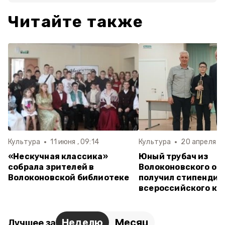
Читайте также
Культура
11 июня , 09:14
Культура
20 апреля , 1
«Нескучная классика»
Юный трубач из
собрала зрителей в
Волоконовского ок
Волоконовской библиотеке
получил стипенди
всероссийского ко
Неделю
Месяц
Лучшее за