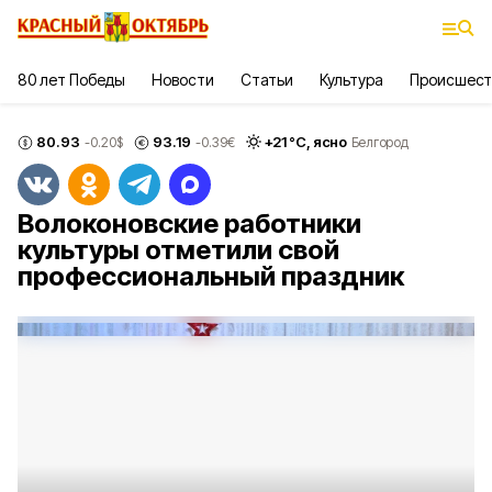
80 лет Победы
Новости
Статьи
Культура
Происшест
80.93
93.19
+
21
°С,
ясно
-0.20
$
-0.39
€
Белгород
Волоконовские работники
культуры отметили свой
профессиональный праздник