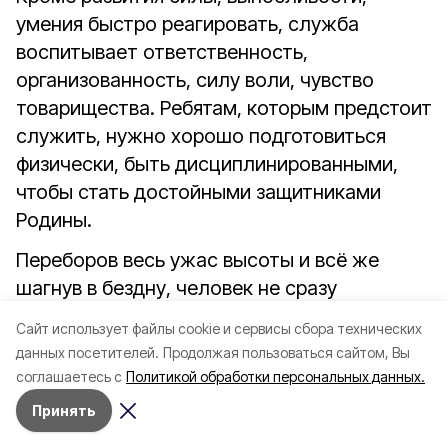
умения быстро реагировать, служба
воспитывает ответственность,
организованность, силу воли, чувство
товарищества. Ребятам, которым предстоит
служить, нужно хорошо подготовиться
физически, быть дисциплинированными,
чтобы стать достойными защитниками
Родины.
Переборов весь ужас высоты и всё же
шагнув в бездну, человек не сразу
чувствует свободное падение. При
Cайт использует файлы cookie и сервисы сбора технических
отделении парашютиста от самолета, из
данных посетителей.
Продолжая пользоваться сайтом, Вы
камеры, закрепленной при помощи
соглашаетесь с
Политикой обработки персональных данных.
карабина за трос, вытягивается и вводится
Принять
в действие стабилизирующий купол, затем