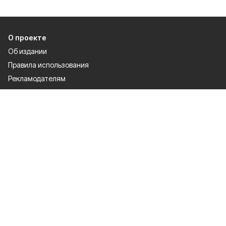
О проекте
Об издании
Правила использования
Рекламодателям
Политика конфиденциальности
Разделы
80 лет Победы
Новости
Статьи
Культура
Происшествия
Общество
Экономика