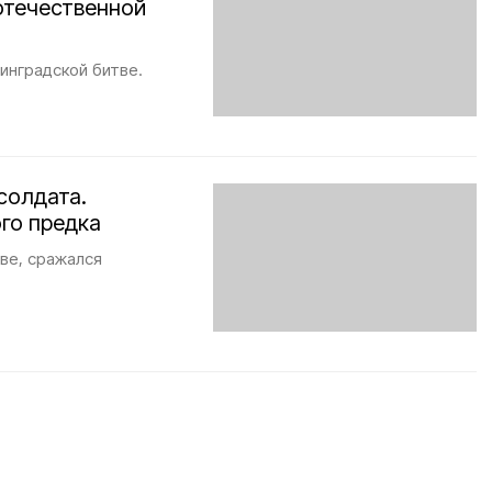
отечественной
инградской битве.
солдата.
ого предка
ве, сражался