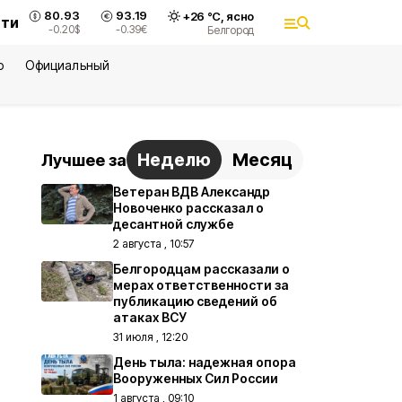
80.93
93.19
+
26
°С,
ясно
сти
-0.20
$
-0.39
€
Белгород
ю
Официальный
Неделю
Месяц
Лучшее за
Ветеран ВДВ Александр
Новоченко рассказал о
десантной службе
2 августа , 10:57
Белгородцам рассказали о
мерах ответственности за
публикацию сведений об
атаках ВСУ
31 июля , 12:20
День тыла: надежная опора
Вооруженных Сил России
1 августа , 09:10