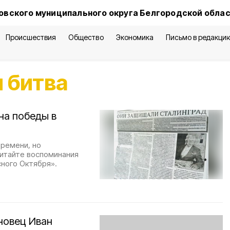
овского муниципального округа Белгородской обла
Происшествия
Общество
Экономика
Письмо в редакци
 битва
на победы в
времени, но
Читайте воспоминания
сного Октября».
новец Иван